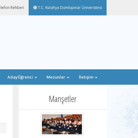
lefon Rehberi
T.C. Kütahya Dumlupınar Üniversitesi
AdayÖğrenci
Mezunlar
İletişim
Manşetler