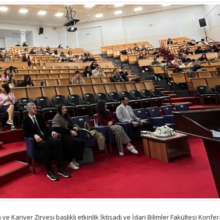
ve Kariyer Zirvesi başlıklı etkinlik İktisadi ve İdari Bilimler Fakültesi Konfe