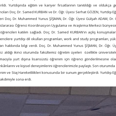
ildi. Yurtdışında eğitim ve kariyer fırsatlarının tanıtıldığı ve oldukça g
ımcıları Doç. Dr. Samed KURBAN ve Dr. Öğr. Üyesi Serhat GÖZEN, Yurtdışı Eğ
ri Doç. Dr. Muhammed Yunus ŞİŞMAN, Dr. Öğr. Üyesi Gülşah ADAM, Dr. 
Uluslararası Öğrenci Koordinasyon Uygulama ve Araştırma Merkezi bünyes
ğrencileri katılım sağladı. Doç. Dr. Samed KURBAN'ın açılış konuşmalar
ilere yurtdışı dil okulları programları, work and study programları, yü
ları hakkında bilgi verdi. Doç. Dr. Muhammed Yunus ŞİŞMAN, Dr. Öğr. Ü
ldığı ikinci oturumda fakültemiz öğretim üyeleri özellikle üniversitel
amacıyla yurt dışına lisansüstü öğrenim için öğrenci gönderilmesine ol
ânlarını ve kişisel deneyimlerini öğrencilerimizle paylaştı. Son oturumda
m ve Staj Hareketlilikleri konusunda bir sunum gerçekleştirdi. Yurtdışı Eğ
 takdimiyle sona erdi.