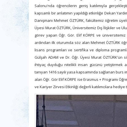
Salonu'nda öğrencilerin geniş katılımıyla gerçekleştir
kapsamlı bir anlatımın yapıldığı etkinliğe Dekan Yard
Danışmanı Mehmet ÖZTÜRK, fakültemiz öğretim üyele
Üyesi Murat ÖZTÜRK, Üniversitemiz Dış İlişkiler ve 
görev yapan Öğr. Gör. Elif KÖRPE ve üniversitemiz ö
ardından ilk oturumda söz alan Mehmet ÖZTÜRK öğrenc
lisans programları ve sertifika ve diploma program
Gülşah ADAM ve Dr. Öğr. Üyesi Murat ÖZTÜRK'ün söz a
ihtiyaç duyduğu nitelikli insan gücünü yetiştirmek 
tanıyan 1416 sayılı yasa kapsamında sağlanan burs imk
alan Öğr. Gör Elif KÖRPE ise Erasmus + Programı Öğreni
ve Kariyer Zirvesi Etkinliği değerli katılımcılara hediye