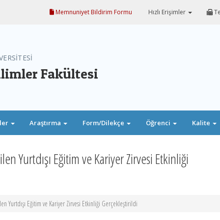
Memnuniyet Bildirim Formu
Hızlı Erişimler
Te
VERSİTESİ
ilimler Fakültesi
ler
Araştırma
Form/Dilekçe
Öğrenci
Kalite
n Yurtdışı Eğitim ve Kariyer Zirvesi Etkinliği
 Yurtdışı Eğitim ve Kariyer Zirvesi Etkinliği Gerçekleştirildi