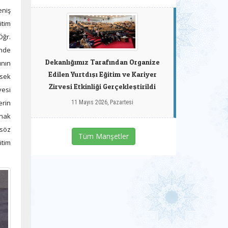
eniş
itim
Öğr.
inde
Dekanlığımız Tarafından Organize
ının
Edilen Yurtdışı Eğitim ve Kariyer
ksek
Zirvesi Etkinliği Gerçekleştirildi
yesi
erin
11 Mayıs 2026, Pazartesi
anak
 söz
Tüm Manşetler
itim