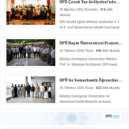
DPÜ Çocuk Yaz Atölyeleri’nde
Dersler Başladı
03 Ağustos 2026, Pazartesi -
510
defa
okundu.
DPÜ Sürekli Eğitim Merkezi tarafından 4. 5.
ve 6. sınıf öğrencilerine yönelik hazırlanan
ve çocukların yaz tatillerini hem eğlenceli
hem de nitelikli gelişim atölyeleriyle
DPÜ Hayat Üniversitesi Projesi
değerlendirmelerini amaçlayan DPÜ Çocuk
Hisarcık’ta
Yaz Atölyeleri programı, düzenlenen açılış
26 Temmuz 2026, Pazar -
646
defa okundu.
töreniyle eğitimlerine başladı.
Kütahya Dumlupınar Üniversitesi Rektörü
Prof. Dr. Süleyman Kızıltoprak, DPÜ Hayat
Üniversitesi projesi kapsamında Hisarcık’ın
Hasanlar köyünde düzenlenen etkinliğe
DPÜ’de Semerkantlı Öğrencilere
katılarak vatandaşlarla buluştu.
Yaz Okulu
26 Temmuz 2026, Pazar -
622
defa okundu.
Kütahya Dumlupınar Üniversitesi ile
Semerkant Devlet Mimarlık ve İnşaat
Mühendisliği Üniversitesi arasında hayata
geçirilen iş birliği kapsamında misafir
öğrenciler yaz okulunda ağırlanıyor.