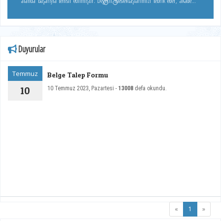
alanda başarıyla temsil edilmiştir. Değerli meslektaşlarımızı tebrik eder, akademik
başarılarının devamını dileriz.
https://bankacilikkongresi.org.tr/tr/2026/content/odul-alan-bildiriler-53
Duyurular
Temmuz
Belge Talep Formu
10
10 Temmuz 2023, Pazartesi -
13008
defa okundu.
(current)
«
1
»