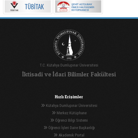
T.C. Kütahya Dumlupınar Üniversitesi
İktisadi ve İdari Bilimler Fakültesi
Hızlı Erişimler
Kütahya Dumlupınar Üniversitesi
Merkez Kütüphane
Öğrenci Bilgi Sistemi
Öğrenci İşleri Daire Başkanlığı
Akademik Portal