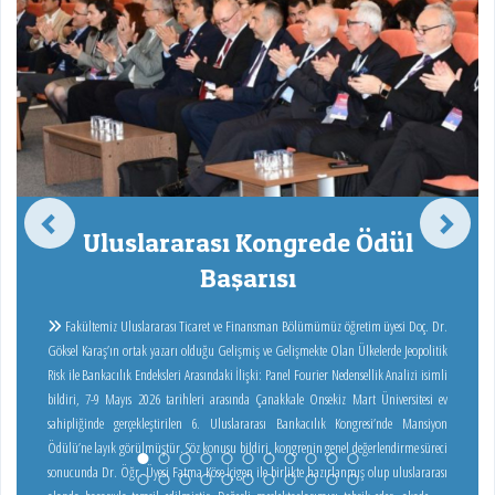
Uluslararası Kongrede Ödül
Başarısı
Fakültemiz Uluslararası Ticaret ve Finansman Bölümümüz öğretim üyesi Doç. Dr.
Göksel Karaş’ın ortak yazarı olduğu Gelişmiş ve Gelişmekte Olan Ülkelerde Jeopolitik
Risk ile Bankacılık Endeksleri Arasındaki İlişki: Panel Fourier Nedensellik Analizi isimli
bildiri, 7-9 Mayıs 2026 tarihleri arasında Çanakkale Onsekiz Mart Üniversitesi ev
sahipliğinde gerçekleştirilen 6. Uluslararası Bankacılık Kongresi’nde Mansiyon
Ödülü’ne layık görülmüştür. Söz konusu bildiri, kongrenin genel değerlendirme süreci
sonucunda Dr. Öğr. Üyesi Fatma Köse İçigen ile birlikte hazırlanmış olup uluslararası