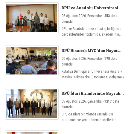
DPÜ ve Anadolu Üniversitesi
Arasında Mikro Yeterlilik
06 Ağustos 2026, Perşembe -
353
defa
Toplantısı
okundu.
DPÜ ve Anadolu Üniversitesi iş birliğinde
gerçekleştirilen toplantıda, akademinin
yenilikçi eğitim modellerine yönelik mikro
yeterlilik çalışmaları ele alındı.
DPÜ Hisarcık MYO’dan Hayat
Üniversitesi Etkinlikleri
06 Ağustos 2026, Perşembe -
178
defa
okundu.
Kütahya Dumlupınar Üniversitesi Hisarcık
Meslek Yüksekokulu, toplumsal gelişime ve
bireysel farkındalığa katkı sağlamayı
amaçlayan Hayat Üniversitesi: Eğitici
DPÜ İdari Birimlerinde Bayrak
Sohbetler etkinlik serisi kapsamında dört
Değişimi
önemli söyleşiye imza attı.
05 Ağustos 2026, Çarşamba -
1217
defa
okundu.
DPÜ’de idari birimlerde verimliliğin
artırılması ve yeni dönem hedeflerine
ulaşılması amacıyla görev değişim törenleri
düzenlendi.