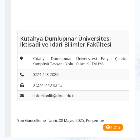
Kütahya Dumlupınar Üniversitesi
İktisadi ve İdari Bilimler Fakültesi
Kütahya Dumlupınar Üniversitesi Evliya Çelebi
Kampüsü Tavşanlı Yolu 10. km KÜTAHYA
0274 443 2026
0 (274) 443 03 13
iibfdekanlik@dpu.edu.tr
Son Güncelleme Tarihi: 08 Mayıs 2025, Perşembe
1.012