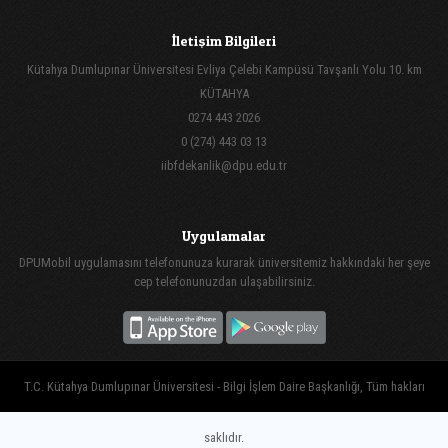
İletişim Bilgileri
Kütahya Dumlupınar Üniversitesi Evliya Çelebi Kampüsü Tavşanlı Yolu 10. km
KÜTAHYA
0274 443 2026
0 (274) 443 03 13
iibfdekanlik@dpu.edu.tr
Uygulamalar
DPUMobil uygulamasını telefonunuza kurarak üniversitemiz hakkındaki her şeye
cep telefonunuzdan ulaşabilirsiniz.
T.C. Kütahya Dumlupınar Üniversitesi - Bilgi İşlem Daire Başkanlığı, Tüm hakları
saklıdır.